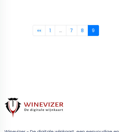
««
1
…
7
8
9
Winevizer - De digitale wijnkaart, een eenvoudige en