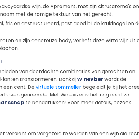
Savoyaardse wijn, de Apremont, met zijn citrusaroma's en
enaam met de romige textuur van het gerecht.
lei, fris en gestructureerd, past goed bij de kruidnagel en 
 noten en zijn genereuze body, verheft deze witte wijn uit 
blochon.
r
anbieden van doordachte combinaties van gerechten en
 klanten transformeren. Dankzij
Winevizer
wordt de
van een cent. De
virtuele sommelier
begeleidt je bij het cre
erboven genoemde. Met Winevizer is het nog nooit zo
kmanschap
te benadrukken! Voor meer details, bezoek
 het verdient om vergezeld te worden van een wijn die rec