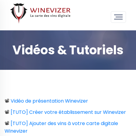
Vidéos & Tutoriels
📽️
Vidéo de présentation Winevizer
📽️
[TUTO] Créer votre établissement sur Winevizer
📽️
[TUTO] Ajouter des vins à votre carte digitale
Winevizer