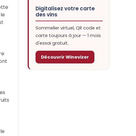
ette
Digitalisez votre carte
des vins
 le
st
Sommelier virtuel, QR code et
carte toujours à jour — 1 mois
d'essai gratuit.
re
Découvrir Winevizer
 ont
mes
uits
le