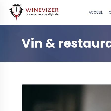
ACCUEIL
C
Vin & restaur