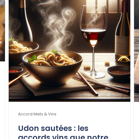
Accord Mets & Vins
Udon sautées : les
accords vins que notre