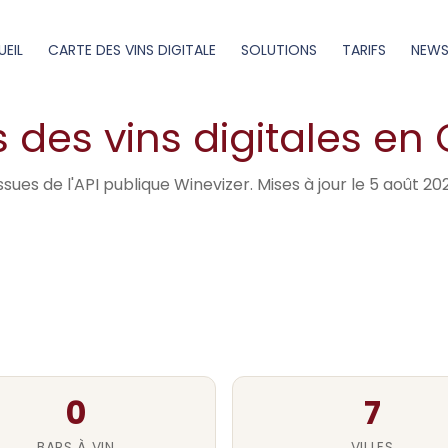
anada
EIL
CARTE DES VINS DIGITALE
SOLUTIONS
TARIFS
NEW
s des vins digitales e
sues de l'API publique Winevizer. Mises à jour le 5 août 20
0
7
BARS À VIN
VILLES