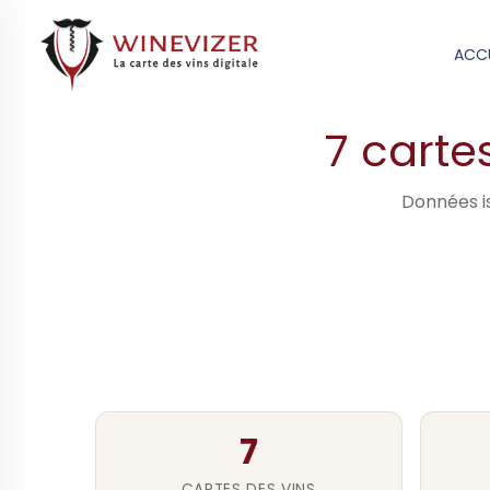
Accueil
›
Cartes des vins digitales · monde
›
C
ACCU
7 carte
Données is
7
CARTES DES VINS