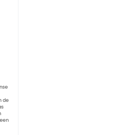
ense
n de
as
h
 een