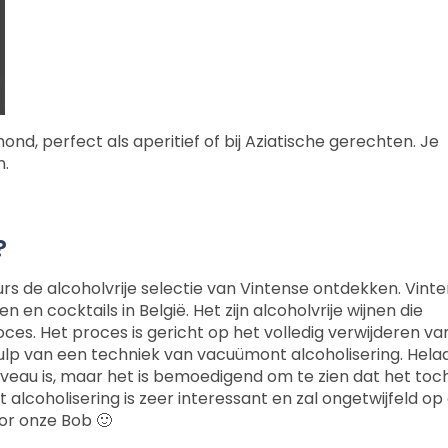
ond, perfect als aperitief of bij Aziatische gerechten. Je
n.
?
urs de alcoholvrije selectie van Vintense ontdekken. Vint
 en cocktails in België. Het zijn alcoholvrije wijnen die
ces. Het proces is gericht op het volledig verwijderen va
hulp van een techniek van vacuümont alcoholisering. Hela
iveau is, maar het is bemoedigend om te zien dat het toc
 alcoholisering is zeer interessant en zal ongetwijfeld op
or onze Bob 🙂