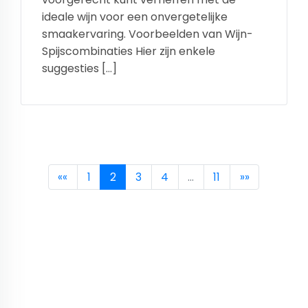
ideale wijn voor een onvergetelijke
smaakervaring. Voorbeelden van Wijn-
Spijscombinaties Hier zijn enkele
suggesties […]
««
1
2
3
4
…
11
»»