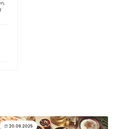
n,
f
20.09.2025