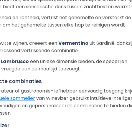
e biedt een sensorische dans tussen zachtheid en warmte
urheid en lichtheid, verfrist het gehemelte en versterkt de
 om het gehemelte tussen elke hap te reinigen wordt
itte wijnen, creëert een
Vermentino
uit Sardinië, dankzij
errassend verfrissende combinatie.
e
Lambrusco
een unieke dimensie bieden, de specerijen
 vreugde aan de maaltijd toevoegt.
ecte combinaties
rateur of gastronomie-liefhebber eenvoudig toegang kri
tuele sommelier
van Winevizer gebruikt intuïtieve intellige
voudigen en gepersonaliseerde combinaties te bieden di
ssen.
izer