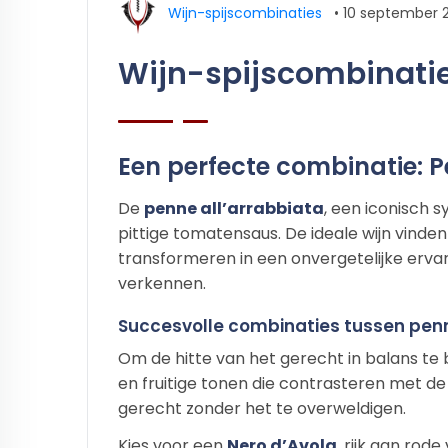
Wijn-spijscombinaties
•
10 september 
Wijn-spijscombinatie
Een perfecte combinatie: P
De
penne all’arrabbiata
, een iconisch 
pittige tomatensaus. De ideale wijn vinde
transformeren in een onvergetelijke erva
verkennen.
Succesvolle combinaties tussen penne
Om de hitte van het gerecht in balans te
en fruitige tonen die contrasteren met de
gerecht zonder het te overweldigen.
Kies voor een
Nero d’Avola
, rijk aan rod