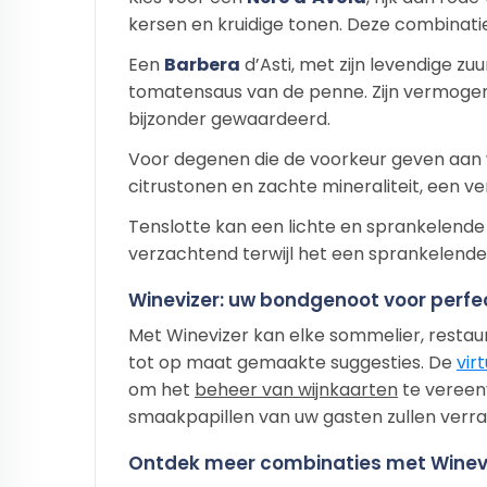
kersen en kruidige tonen. Deze combinati
Een
Barbera
d’Asti, met zijn levendige zu
tomatensaus van de penne. Zijn vermogen
bijzonder gewaardeerd.
Voor degenen die de voorkeur geven aan w
citrustonen en zachte mineraliteit, een v
Tenslotte kan een lichte en sprankelend
verzachtend terwijl het een sprankelende
Winevizer: uw bondgenoot voor perf
Met Winevizer kan elke sommelier, restau
tot op maat gemaakte suggesties. De
vir
om het
beheer van wijnkaarten
te vereen
smaakpapillen van uw gasten zullen verra
Ontdek meer combinaties met Winev