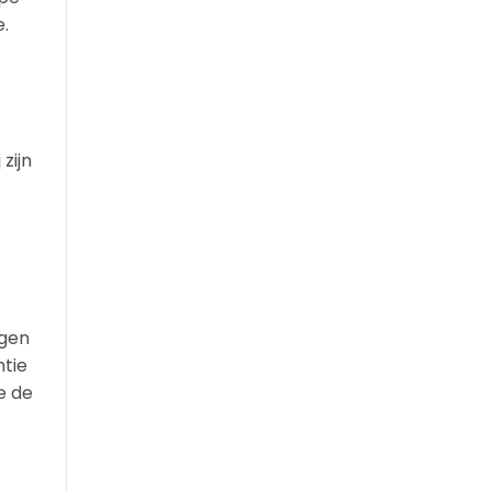
.
 zijn
jgen
ntie
e de