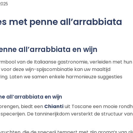
2025
s met penne all’arrabbiata
enne all’arrabbiata en wijn
symbool van de Italiaanse gastronomie, verleiden met hun
n voor deze wijn-spijscombinatie kan uw maaltijd
ring. Laten we samen enkele harmonieuze suggesties
 all’arrabbiata en wijn
 brengen, biedt een
Chianti
uit Toscane een mooie rondh
 specerijen. De tanninerijkdom versterkt de structuur van
e vruchten, die de specerij tempert met zijn aroma’s van ri