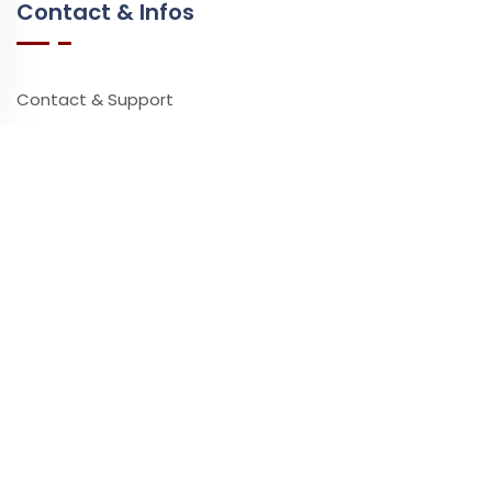
Contact & Infos
Contact & Support
Questions Fréquentes
Vidéos & Tutoriels
Ressources
Partenaires
Presse
Impact Environnemental
Ataşehir Masaj
Quelle Tablette Choisir ?