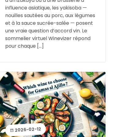
d’un izakaya ou d’une brasserie à
influence asiatique, les yakisoba —
nouilles sautées au porc, aux légumes
et à la sauce sucrée-salée — posent
une vraie question d’accord vin. Le
sommelier virtuel Winevizer répond
pour chaque […]
2026-02-12