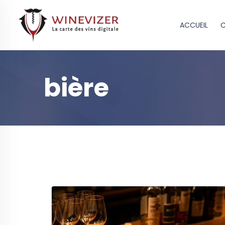
ACCUEIL
C
bière