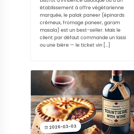
bistrot à influence asiatique ou d’un
établissement à offre végétarienne
marquée, le palak paneer (épinards
crémeux, fromage paneer, garam
masala) est un best-seller. Mais le
client par défaut commande un lassi
ou une bière — le ticket vin […]
2026-03-03