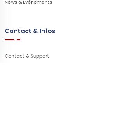
News & Événements
Contact & Infos
Contact & Support
Questions Fréquentes
Vidéos & Tutoriels
Ressources
Partenaires
Presse
Impact Environnemental