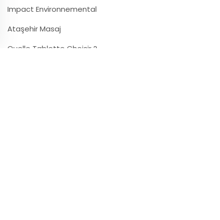
Impact Environnemental
Ataşehir Masaj
Quelle Tablette Choisir ?
Newsletter
Laissez votre email pour recevoir notre newsletter.
E-mail