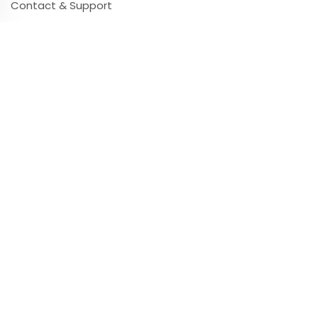
Contact & Support
Questions Fréquentes
Vidéos & Tutoriels
Ressources
Partenaires
Presse
Impact Environnemental
Ataşehir Masaj
Quelle Tablette Choisir ?
Newsletter