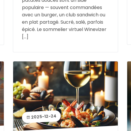
patates douces sont un side
populaire — souvent commandées
avec un burger, un club sandwich ou
en plat partagé. Sucré, salé, parfois
épicé. Le sommelier virtuel Winevizer
[…]
2025-12-24