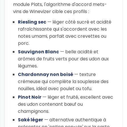
module Plats, l'algorithme d'accord mets-
vins de Winevizer cible ces profils :
Riesling sec
— léger côté sucré et acidité
rafraîchissante qui s'accordent avec les
notes umami, parfait avec crevettes ou
porc.
Sauvignon Blanc
— belle acidité et
arômes de fruits verts pour des udon aux
légumes.
Chardonnay non boisé
— texture
crémeuse qui complète la souplesse des
nouilles, idéal avec poulet ou tofu.
Pinot Noir
— léger et fruité, excellent avec
des udon contenant bœuf ou
champignons.
Saké léger
— alternative authentique à
présenter en 'option non-vin' sur la carte