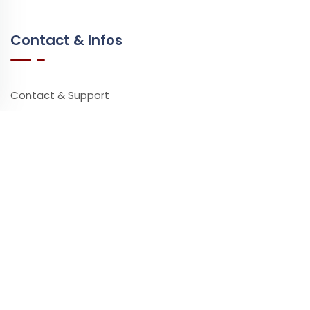
Contact & Infos
Contact & Support
Questions Fréquentes
Vidéos & Tutoriels
Ressources
Partenaires
Presse
Impact Environnemental
Ataşehir Masaj