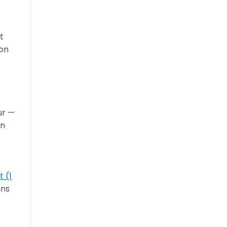
t
non
ur —
on
t (1
ins