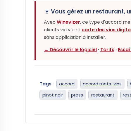
🍷 Vous gérez un restaurant, u
Avec
Winevizer
, ce type d'accord m
clients via votre
carte des vins digita
sans application à installer.
→ Découvrir le logiciel
·
Tarifs
·
Essai
Tags:
accord
accord mets-vins
pinot noir
press
restaurant
res