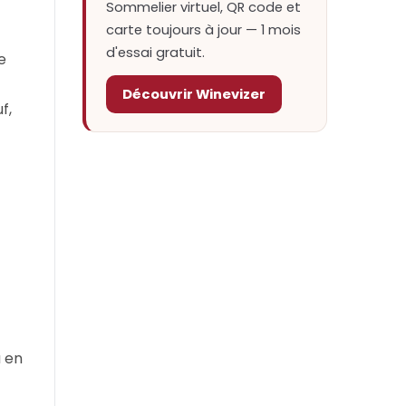
Sommelier virtuel, QR code et
carte toujours à jour — 1 mois
d'essai gratuit.
e
Découvrir Winevizer
f,
a en