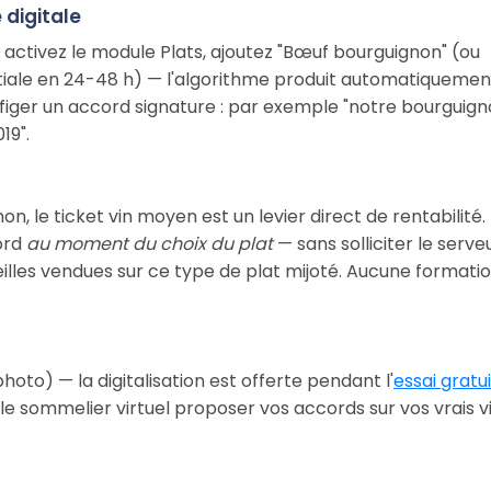
 digitale
, activez le module Plats, ajoutez "Bœuf bourguignon" (ou
initiale en 24-48 h) — l'algorithme produit automatiquemen
 figer un accord signature : par exemple "notre bourguig
19".
, le ticket vin moyen est un levier direct de rentabilité.
ord
au moment du choix du plat
— sans solliciter le serve
eilles vendues sur ce type de plat mijoté. Aucune formati
oto) — la digitalisation est offerte pendant l'
essai gratui
 le sommelier virtuel proposer vos accords sur vos vrais v