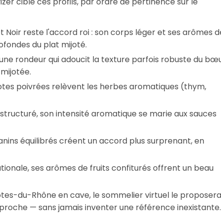
er cible ces profils, par ordre de pertinence sur le
t Noir reste l'accord roi : son corps léger et ses arômes d
ofondes du plat mijoté.
ne rondeur qui adoucit la texture parfois robuste du bœu
mijotée.
tes poivrées relèvent les herbes aromatiques (thym,
 structuré, son intensité aromatique se marie aux sauces
tanins équilibrés créent un accord plus surprenant, en
ionale, ses arômes de fruits confiturés offrent un beau
ôtes-du-Rhône en cave, le sommelier virtuel le proposer
lus proche — sans jamais inventer une référence inexistante.