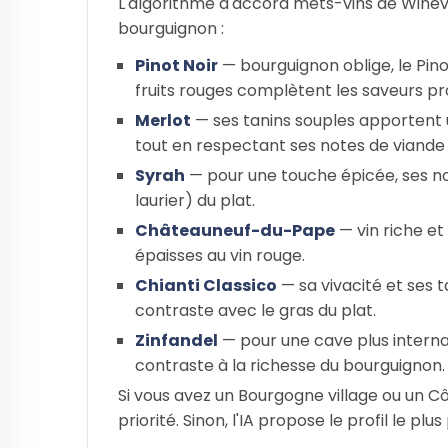
L'algorithme d'accord mets-vins de Wineviz
bourguignon :
Pinot Noir
— bourguignon oblige, le Pino
fruits rouges complètent les saveurs pr
Merlot
— ses tanins souples apportent u
tout en respectant ses notes de viande 
Syrah
— pour une touche épicée, ses no
laurier) du plat.
Châteauneuf-du-Pape
— vin riche et
épaisses au vin rouge.
Chianti Classico
— sa vivacité et ses 
contraste avec le gras du plat.
Zinfandel
— pour une cave plus internat
contraste à la richesse du bourguignon.
Si vous avez un Bourgogne village ou un C
priorité. Sinon, l'IA propose le profil le p