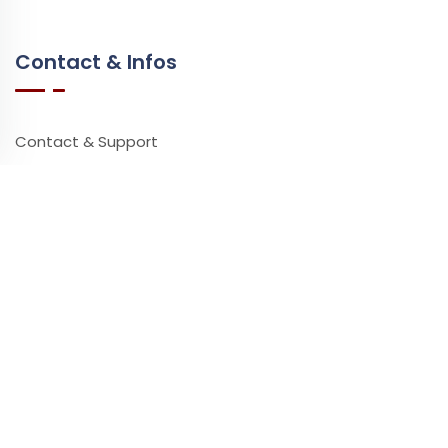
Contact & Infos
Contact & Support
Questions Fréquentes
Vidéos & Tutoriels
Ressources
Partenaires
Presse
Impact Environnemental
Ataşehir Masaj