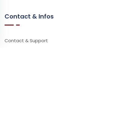
Contact & Infos
Contact & Support
Questions Fréquentes
Vidéos & Tutoriels
Ressources
Partenaires
Presse
Impact Environnemental
Ataşehir Masaj