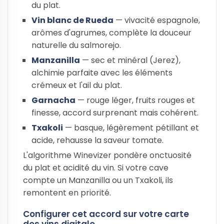
du plat.
Vin blanc de Rueda
— vivacité espagnole,
arômes d'agrumes, complète la douceur
naturelle du salmorejo.
Manzanilla
— sec et minéral (Jerez),
alchimie parfaite avec les éléments
crémeux et l'ail du plat.
Garnacha
— rouge léger, fruits rouges et
finesse, accord surprenant mais cohérent.
Txakoli
— basque, légèrement pétillant et
acide, rehausse la saveur tomate.
L'algorithme Winevizer pondère onctuosité
du plat et acidité du vin. Si votre cave
compte un Manzanilla ou un Txakoli, ils
remontent en priorité.
Configurer cet accord sur votre carte
des vins digitale