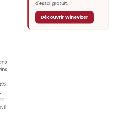
d'essai gratuit.
Découvrir Winevizer
ans
vins
023,
.
ne
 il