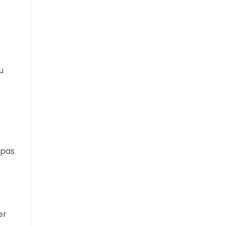
u
 pas
er