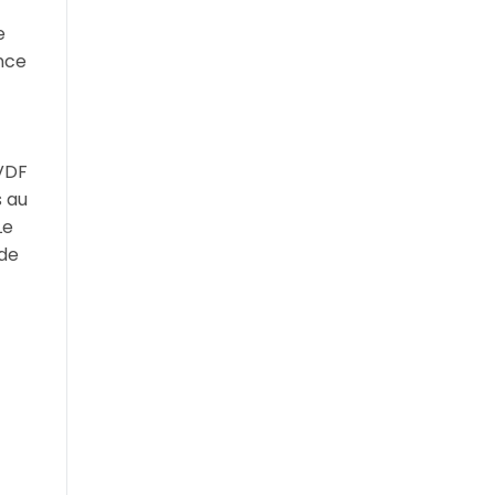
e
ance
 VDF
s au
Le
 de