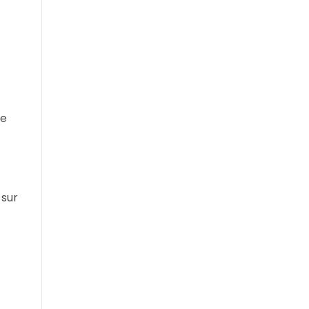
re
 sur