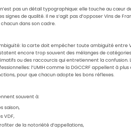
n’est pas un détail typographique: elle touche au cœur d
es signes de qualité. Il ne s’agit pas d’opposer Vins de Fr
s, chacun dans son cadre.
 ambiguïté: la carte doit empêcher toute ambiguïté entre
nstatent encore trop souvent des mélanges de catégorie
imatifs ou des raccourcis qui entretiennent la confusion. 
fessionnelles: l’UMIH comme la DGCCRF appellent à plus
nctions, pour que chacun adopte les bons réflexes.
iennent souvent à:
ès saison,
es VDF,
ofiter de la notoriété d’appellations,