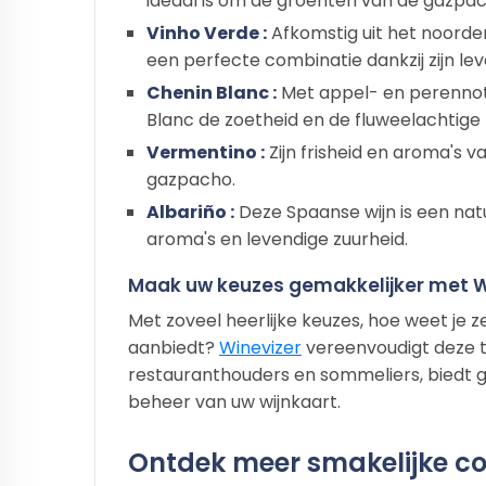
ideaal is om de groenten van de gazpa
Vinho Verde :
Afkomstig uit het noorden
een perfecte combinatie dankzij zijn le
Chenin Blanc :
Met appel- en perennot
Blanc de zoetheid en de fluweelachtige 
Vermentino :
Zijn frisheid en aroma's 
gazpacho.
Albariño :
Deze Spaanse wijn is een nat
aroma's en levendige zuurheid.
Maak uw keuzes gemakkelijker met W
Met zoveel heerlijke keuzes, hoe weet je z
aanbiedt?
Winevizer
vereenvoudigt deze t
restauranthouders en sommeliers, biedt 
beheer van uw wijnkaart.
Ontdek meer smakelijke c