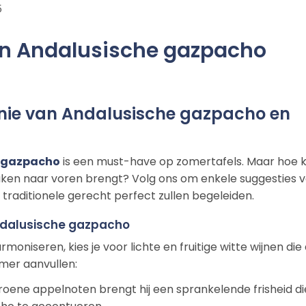
5
een Andalusische gazpacho
nie van Andalusische gazpacho en
 gazpacho
is een must-have op zomertafels. Maar hoe k
 smaken naar voren brengt? Volg ons om enkele suggesties 
 traditionele gerecht perfect zullen begeleiden.
ndalusische gazpacho
niseren, kies je voor lichte en fruitige witte wijnen die
mer aanvullen:
groene appelnoten brengt hij een sprankelende frisheid di