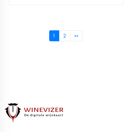
1
2
»»