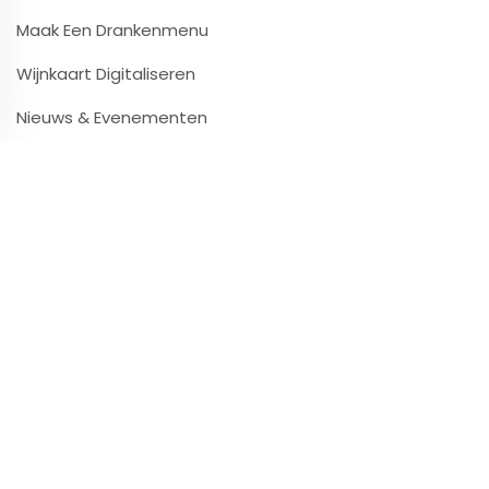
Maak Een Drankenmenu
Wijnkaart Digitaliseren
Nieuws & Evenementen
Contact & Infos
Contact & Ondersteuning
Video’s & Tutorials
Partners
Press