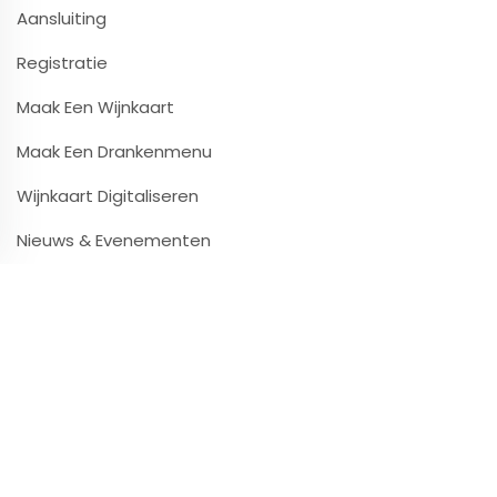
Aansluiting
Registratie
Maak Een Wijnkaart
Maak Een Drankenmenu
Wijnkaart Digitaliseren
Nieuws & Evenementen
Contact & Infos
Contact & Ondersteuning
Video’s & Tutorials