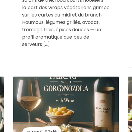
salons de thé, food courts hôteliers :
la part des wraps végétariens grimpe
sur les cartes du midi et du brunch.
Houmous, légumes grillés, avocat,
fromage frais, épices douces — un
profil aromatique que peu de
serveurs […]