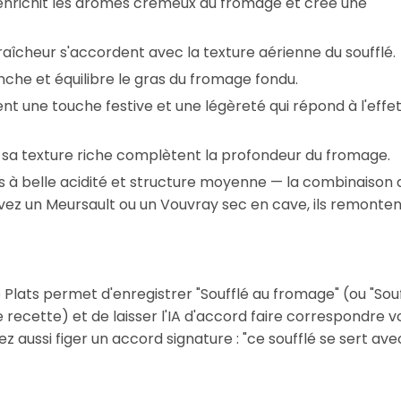
enrichit les arômes crémeux du fromage et crée une
raîcheur s'accordent avec la texture aérienne du soufflé.
anche et équilibre le gras du fromage fondu.
nt une touche festive et une légèreté qui répond à l'effe
t sa texture riche complètent la profondeur du fromage.
cs à belle acidité et structure moyenne — la combinaison 
 avez un Meursault ou un Vouvray sec en cave, ils remonte
e Plats permet d'enregistrer "Soufflé au fromage" (ou "Sou
e recette) et de laisser l'IA d'accord faire correspondre v
z aussi figer un accord signature : "ce soufflé se sert ave