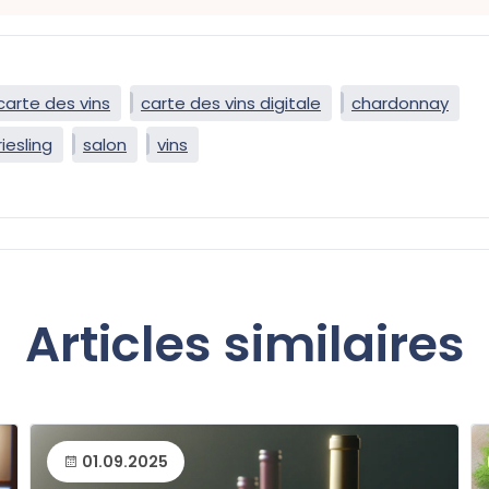
carte des vins
carte des vins digitale
chardonnay
riesling
salon
vins
Articles similaires
01.09.2025