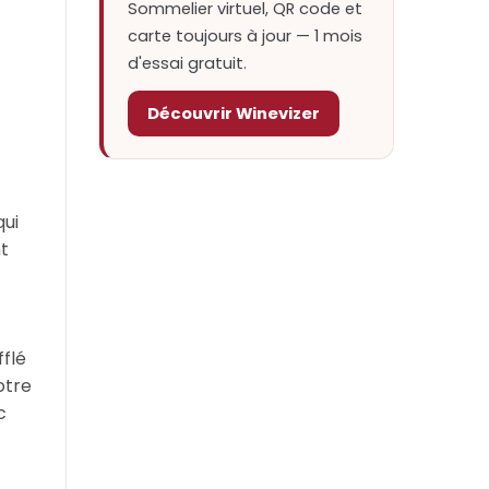
Sommelier virtuel, QR code et
carte toujours à jour — 1 mois
d'essai gratuit.
Découvrir Winevizer
t
qui
nt
fflé
otre
c