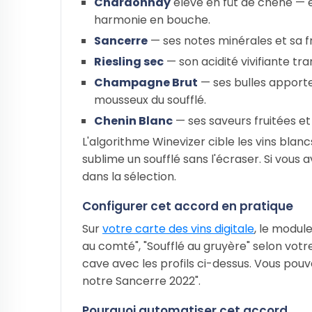
Chardonnay
élevé en fût de chêne — 
harmonie en bouche.
Sancerre
— ses notes minérales et sa f
Riesling sec
— son acidité vivifiante tr
Champagne Brut
— ses bulles apporte
mousseux du soufflé.
Chenin Blanc
— ses saveurs fruitées e
L'algorithme Winevizer cible les vins blan
sublime un soufflé sans l'écraser. Si vous
dans la sélection.
Configurer cet accord en pratique
Sur
votre carte des vins digitale
, le modul
au comté", "Soufflé au gruyère" selon votr
cave avec les profils ci-dessus. Vous pouve
notre Sancerre 2022".
Pourquoi automatiser cet accord