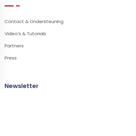
Contact & Ondersteuning
Video’s & Tutorials
Partners
Press
Newsletter
Laat je e-mailadres achter om onze nieuwsbrief te
ontvangen.
E-mail