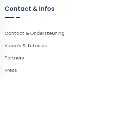
Contact & Infos
Contact & Ondersteuning
Video’s & Tutorials
Partners
Press
Newsletter
Laat je e-mailadres achter om onze nieuwsbrief te
ontvangen.