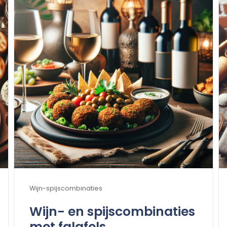
Wijn-spijscombinaties
Wijn- en spijscombinaties
met falafels