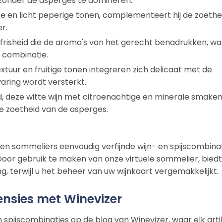
, zonder de asperges te domineren.
ige en licht peperige tonen, complementeert hij de zoethe
r.
en frisheid die de aroma's van het gerecht benadrukken, wa
 combinatie.
textuur en fruitige tonen integreren zich delicaat met de
aring wordt versterkt.
nd, deze witte wijn met citroenachtige en minerale smake
zoetheid van de asperges.
n sommeliers eenvoudig verfijnde wijn- en spijscombina
Door gebruik te maken van onze virtuele sommelier, biedt
g, terwijl u het beheer van uw wijnkaart vergemakkelijkt.
sies met Winevizer
spijscombinaties op de blog van Winevizer, waar elk arti