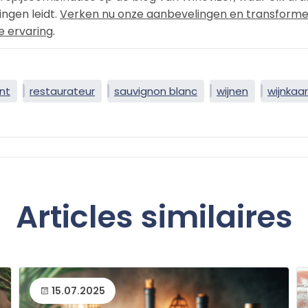
ngen leidt.
Verken nu onze aanbevelingen en transform
re ervaring
.
nt
restaurateur
sauvignon blanc
wijnen
wijnkaar
Articles similaires
15.07.2025