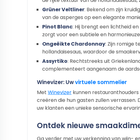
de rijke textuur van de hollandaisesaus
Grüner Veltliner
: Bekend om zijn kruid
van de asperges op een elegante manie
Pinot Blanc
: Hij brengt een lichtheid 
zorgt voor een subtiele en harmonieuze
Ongeëikte Chardonnay
: Zijn romige 
hollandaisesaus, waardoor de smaakerv
Assyrtiko
: Rechtstreeks uit Griekenla
complementeert aangenaam de aardse 
Winevizer: Uw
virtuele sommelier
Met
Winevizer
kunnen restauranthouders e
creëren die hun gasten zullen verrassen. 
uw klanten een unieke sensorische ervarin
Ontdek nieuwe smaakdimen
Ga verder met uw verkenning van wijn- en 