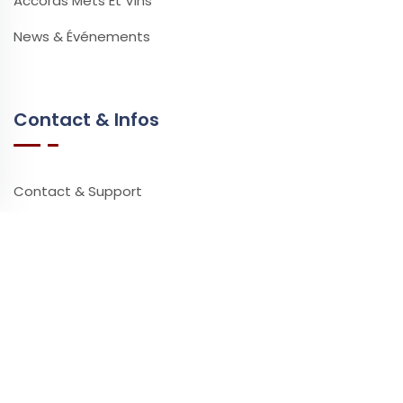
Accords Mets Et Vins
News & Événements
Contact & Infos
Contact & Support
Questions Fréquentes
Vidéos & Tutoriels
Ressources
Partenaires
Presse