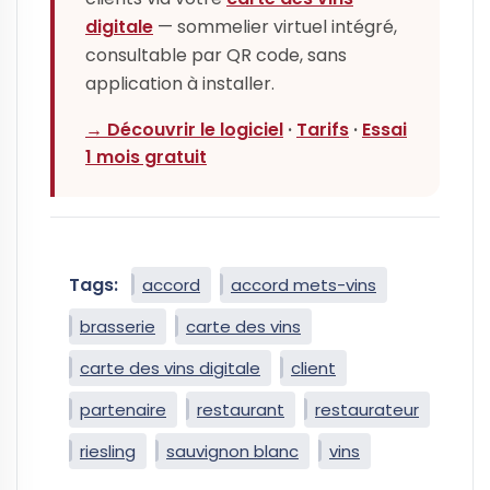
digitale
— sommelier virtuel intégré,
consultable par QR code, sans
application à installer.
→ Découvrir le logiciel
·
Tarifs
·
Essai
1 mois gratuit
Tags:
accord
accord mets-vins
brasserie
carte des vins
carte des vins digitale
client
partenaire
restaurant
restaurateur
riesling
sauvignon blanc
vins