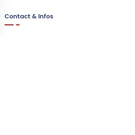
Contact & Infos
Contact & Support
Questions Fréquentes
Vidéos & Tutoriels
Ressources
Partenaires
Presse
Impact Environnemental
Quelle Tablette Choisir ?