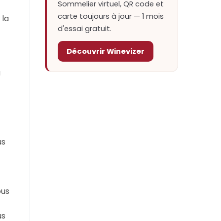
Sommelier virtuel, QR code et
carte toujours à jour — 1 mois
 la
d'essai gratuit.
Découvrir Winevizer
a
us
ous
us