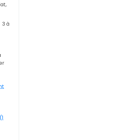
at,
 3 à
à
er
nt
(1