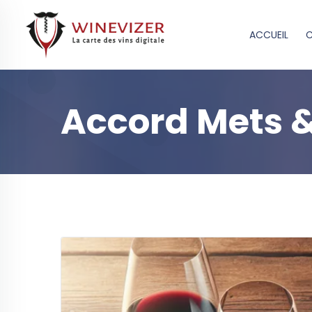
ACCUEIL
C
Accord Mets &