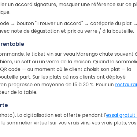
iller un accord signature, masquer une référence sur ce pl
ique.
R code → bouton "Trouver un accord" → catégorie du plat →
vec note de dégustation et prix au verre / à la bouteille.
 rentable
ommande, le ticket vin sur veau Marengo chute souvent 
bière, un soft ou un verre de la maison. Quand le sommeli
e QR code — au moment où le client choisit son plat — la
a bouteille part. Sur les plats où nos clients ont déployé
oyen progresse en moyenne de 15 à 30 %. Pour un
restaura
teur de la table.
rte
oto). La digitalisation est offerte pendant l'
essai gratuit 
 le sommelier virtuel sur vos vrais vins, vos vrais plats, vos