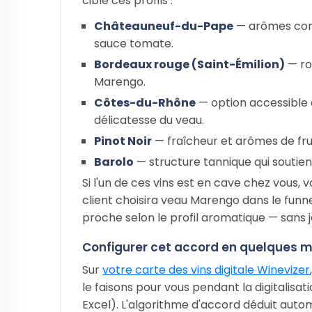
cible ces profils :
Châteauneuf-du-Pape
— arômes comp
sauce tomate.
Bordeaux rouge (Saint-Émilion)
— ro
Marengo.
Côtes-du-Rhône
— option accessible 
délicatesse du veau.
Pinot Noir
— fraîcheur et arômes de frui
Barolo
— structure tannique qui soutien
Si l'un de ces vins est en cave chez vous, 
client choisira veau Marengo dans le funne
proche selon le profil aromatique — sans j
Configurer cet accord en quelques mi
Sur
votre carte des vins digitale Winevizer
le faisons pour vous pendant la digitalisat
Excel). L'algorithme d'accord déduit aut